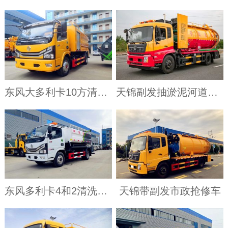
东风大多利卡10方清洗吸污车
天锦副发抽淤泥河道清理车
东风多利卡4和2清洗吸污车
天锦带副发市政抢修车