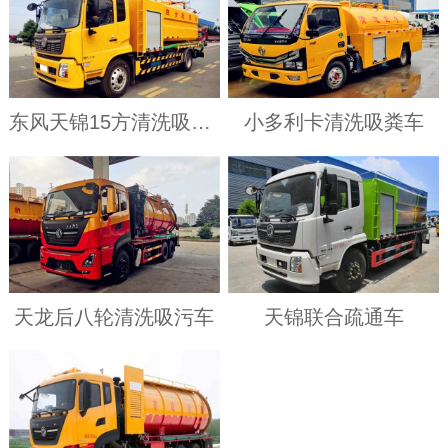
东风天锦15方清洗吸污车
小多利卡清洗吸粪车
天龙后八轮清洗吸污车
天锦联合疏通车