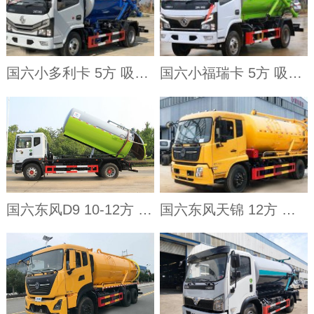
国六小多利卡 5方 吸污车
国六小福瑞卡 5方 吸污车
国六东风D9 10-12方 吸污车
国六东风天锦 12方 吸污车