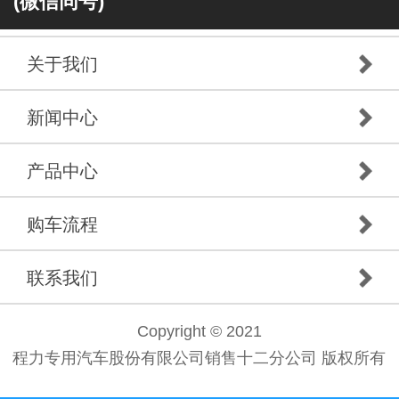
(微信同号)
关于我们
新闻中心
产品中心
购车流程
联系我们
Copyright © 2021
程力专用汽车股份有限公司销售十二分公司 版权所有