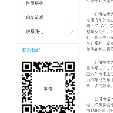
件等十八大系
售后服务
公司技术
购车流程
专用汽车的专
码：“CLW
联系我们
整车及配件。
列、高空作业
车）系列、牵
楚风各种二类
联系我们
公司技术
量体系认证，
国内外市场上
力汽车成为华
价，讲究效率
公司承诺
理，终身负责
市186公里