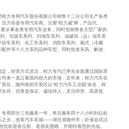
。
经程力专用汽车股份有限公司销售十二分公司生产各类
压力容器专用汽车商。注册“程力威”牌，产品代
，主要从事各类专用汽车业务，同时也销售各大型厂家的
系列、垃圾车系列、扫地车系列、油罐加（运）油车系
半挂车系列、化工车系列、消防车系列、厢式（冷藏
车配件等十八大系列品种车型。同时批发东风、解放、
稳定，经营方式灵活，程力专汽已率先全面通过国际质
公司来一直占着国内很大的市场，近年来，程力汽车在
房后，随州南郊开发区以“程力汽车工业园”命名，程
求生存、信誉是保证。诚信待人，灵活经营、高质低
，专用部分三包服务一年，售后服务四十八小时到位处
乐之乡，改装汽车名城——湖北省随州市；距省会武汉
理热忱欢迎各位新、老朋友惠顾，并期待着您的光临。