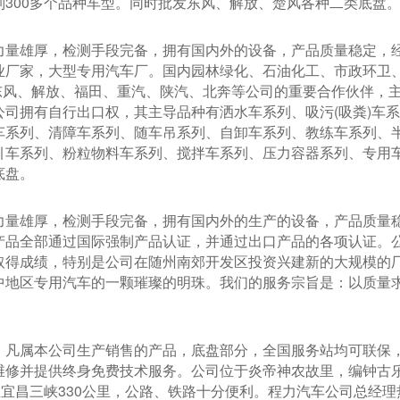
列300多个品种车型。同时批发东风、解放、楚风各种二类底盘
力量雄厚，检测手段完备，拥有国内外的设备，产品质量稳定，
业厂家，大型专用汽车厂。国内园林绿化、石油化工、市政环卫、
”。东风、解放、福田、重汽、陕汽、北奔等公司的重要合作伙伴
公司拥有自行出口权，其主导品种有洒水车系列、吸污(吸粪)车
车系列、清障车系列、随车吊系列、自卸车系列、教练车系列、
引车系列、粉粒物料车系列、搅拌车系列、压力容器系列、专用
底盘。
力量雄厚，检测手段完备，拥有国内外的生产的设备，产品质量
产品全部通过国际强制产品认证，并通过出口产品的各项认证。
取得成绩，特别是公司在随州南郊开发区投资兴建新的大规模的厂
中地区专用汽车的一颗璀璨的明珠。我们的服务宗旨是：以质量
。
：凡属本公司生产销售的产品，底盘部分，全国服务站均可联保
维修并提供终身免费技术服务。公司位于炎帝神农故里，编钟古
，距宜昌三峡330公里，公路、铁路十分便利。程力汽车公司总经