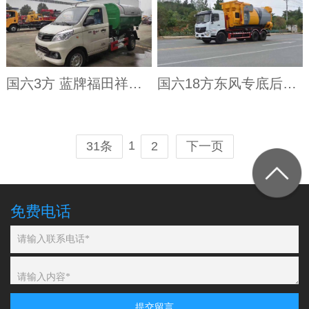
国六3方 蓝牌福田祥菱 勾臂垃圾车
国六18方东风专底后双桥 勾臂垃圾车
1
31条
2
下一页
免费电话
提交留言