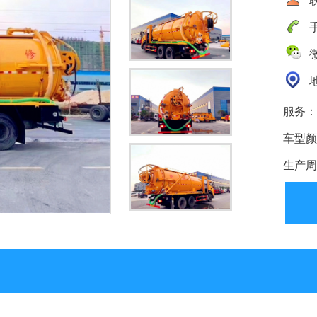
手
微
地
服务：
车型颜
生产周