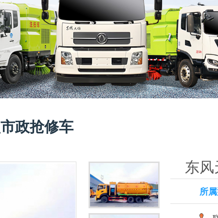
型市政抢修车
东风
所属
联