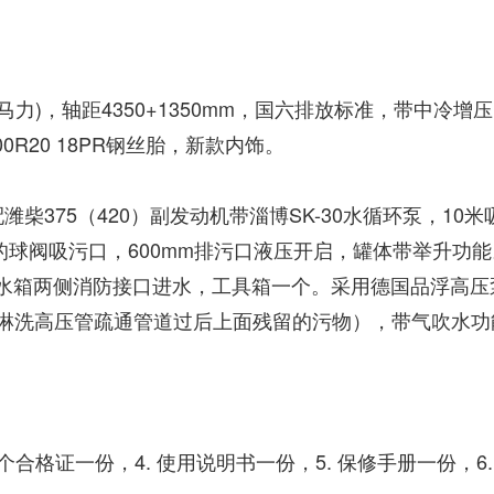
0马力)，轴距4350+1350mm，国六排放标准，带中
0R20 18PR
钢丝胎，新款内饰。
配潍柴375（420）副发动机带淄博SK-30水循环泵，
的球阀吸污口，600mm排污口液压开启，罐体带举升功能
水箱两侧消防接口进水，工具箱一个。采用德国品浮高压泵2
于淋洗高压管疏通管道过后上面残留的污物），带气吹水
个合格证一份，4. 使用说明书一份，5. 保修手册一份，6.