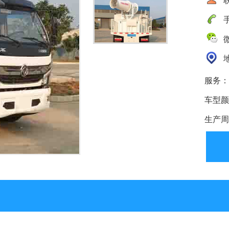
手
微
地
服务：
车型颜
生产周