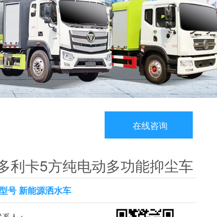
在线咨询
多利卡5方纯电动多功能抑尘车
型号 新能源洒水车
系人：