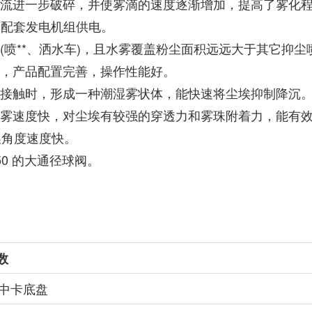
流进一步破碎，并使雾滴的速度逐渐增加，提高了雾化程度，
可配套发电机组供电。
%(喷**、洒水车)，且水雾覆盖粉尘面积远远大于其它抑尘
细，产品配置完善，操作性能好。
埃接触时，形成一种潮湿雾状体，能快速将尘埃抑制降沉
喷雾速度快，对尘埃有较强的穿透力和雾珠附着力，能有
换角度速度快。
0 的大通径球阀。
数
T中卡底盘