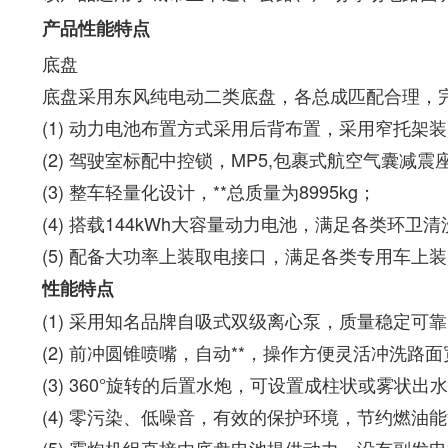
产品性能特点
底盘
底盘采用东风纯电动二类底盘，各总成匹配合理，完
(1)
动力电池布置方式采用后背布置，采用窄托架装
(2)
驾驶室标配中控锁，MP5,包裹式航空气囊减
(3)
整车轻量化设计，**总质量为8995kg；
(4)
搭载144kWh大容量动力电池，满足各类环
(5)
配备大功率上装取电接口，满足各类专用车上装
性能特点
(1)
采用知名品牌自吸式双级离心泵，质量稳定可靠
(2)
前冲圆锥喷嘴，自动**，操作方便灵活冲洗路
(3)
360°旋转的后置水炮，可设置成柱状或雾状出水
(4)
零污染、低噪音，有效的保护环境，节约燃油能