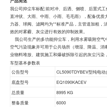
产品简述
我公司抑尘车标配:前对冲、后洒、侧喷、后置式工作平台
直冲状、大雨、中雨、小雨、毛毛雨），配备优质大
力器、球阀、滤网均为**标准产品，主管道加粗
效的对雾霾、灰尘进行有效的抑制效果。
我公司生产的多功能抑尘车，利用水雾吸附空气中
空气污染现象并可用于公共场所（增湿、降温、消毒、
业物料堆放、建筑施工和爆破拆除引起的灰尘污染
车型基本参数表
公告型号
CL5090TDYBEV型纯
底盘型号
EQ1090KACEV
总质量
8995 KG
整备质量
6000