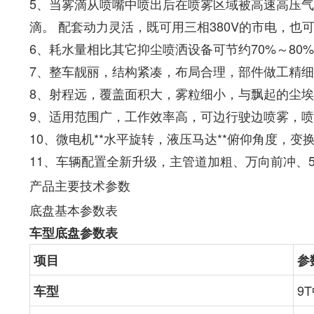
5、当雾滴从喷嘴中喷出后在喷雾区域被高速高压气
滴。 配套动力灵活，既可用三相380V的市电，也
6、耗水量相比其它抑尘喷洒设备可节约70%～80
7、整车靓丽，结构紧凑，布局合理，部件做工精
8、射程远，覆盖面积大，雾粒细小，与飘起的尘
9、适用范围广，工作效率高，可边行驶边喷雾，
10、微电机**水平旋转，液压马达**俯仰角度，变
11、车辆配置全新升级，主管道加粗、万向前冲、5
产品主要技术参数
底盘基本参数表
车型底盘参数表
项目
参
9
车型