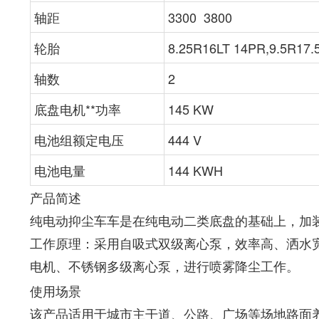
轴距
3300 3800
轮胎
8.25R16LT 14PR,9.5R17.
轴数
2
底盘电机**功率
145 KW
电池组额定电压
444 V
电池电量
144 KWH
产品简述
纯电动抑尘车车是在纯电动二类底盘的基础上，加
工作原理：采用自吸式双级离心泵，效率高、洒水
电机、不锈钢多级离心泵，进行喷雾降尘工作。
使用场景
该产品适用于城市主干道、公路、广场等场地路面