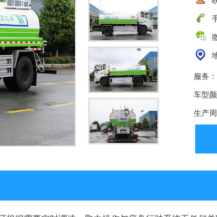
手
微
地
服务：
车型颜
生产周