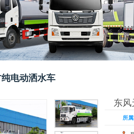
方纯电动洒水车
东风
所属
联