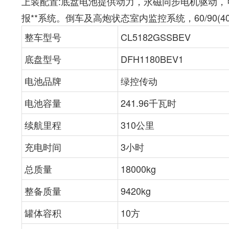
上装配置:底盘电池提供动力，永磁同步电机驱动，
报**系统。倒车及高炮状态室内监控系统，60/90(
整车型号
CL5182GSSBEV
底盘型号
DFH1180BEV1
电池品牌
绿控传动
电池容量
241.96千瓦时
续航里程
310公里
充电时间
3小时
总质量
18000kg
整备质量
9420kg
罐体容积
10方