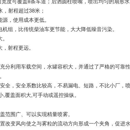
路面宽度可覆盖8条车道；后洒圆柱喷嘴，喷出均匀的扇形
水，射程超过38米；
油能源，使用成本更低。
发电机组，比传统柴油车更节能，大大降低噪音污染。
大。
大，射程更远。
充分利用车载空间，水罐容积大，并通过了严格的可靠
。
安全，安全系数比较高，不易漏电、短路，不比小厂，
细小,覆盖面积大,可手动或遥控操纵。
覆盖范围广、可以实现精量喷雾。
装置改变风向使之与雾粒的流动方向形成一个夹角，促进