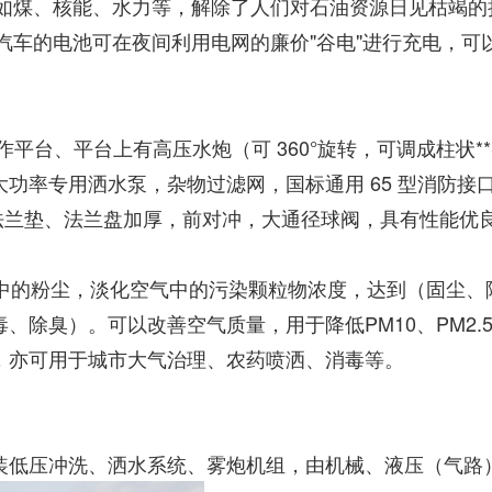
，如煤、核能、水力等，解除了人们对石油资源日见枯竭的
动汽车的电池可在夜间利用电网的廉价"谷电"进行充电，可
、平台上有高压水炮（可 360°旋转，可调成柱状**射程 
功率专用洒水泵，杂物过滤网，国标通用 65 型消防接
，法兰垫、法兰盘加厚，前对冲，大通径球阀，具有性能优
的粉尘，淡化空气中的污染颗粒物浓度，达到（固尘、
除臭）。可以改善空气质量，用于降低PM10、PM2.5
，亦可用于城市大气治理、农药喷洒、消毒等。
装低压冲洗、洒水系统、雾炮机组，由机械、液压（气路