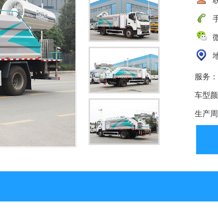
手
微
地
服务：
车型颜
生产周