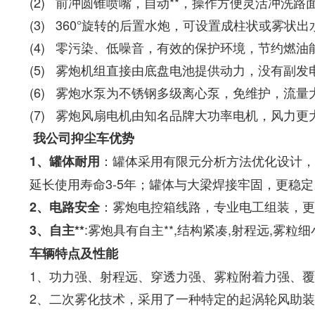
(2) 前冲圆锥喷嘴，自动**，操作方便灵活冲洗
(3) 360°旋转的后置水炮，可设置成柱状或雾状出
(4) 零污染、低噪音，有效的保护环境，节约燃
(5) 雾炮机组直接由底盘电池提供动力，没有副
(6) 雾炮水泵为不锈钢多级离心泵，免维护，流量
(7) 雾炮风扇电机由知名品牌大功率电机，风力更
我公司抑尘车优势
：罐体采用有限元分析方法优化设计，
1
、罐体耐用
延长使用寿命3-5年；罐体与大梁焊接牢固，更稳定
：雾炮电控箱线路，专业电工组装，更
2
、电路安全
:雾炮具有自主**,结构紧凑,射程远,雾粒
3
、自主**
车辆特点及性能
1、功力强、射程远、穿透力强、雾粒附着力强、
2、二次雾化技术，采用了一种特定的起涡轮风助