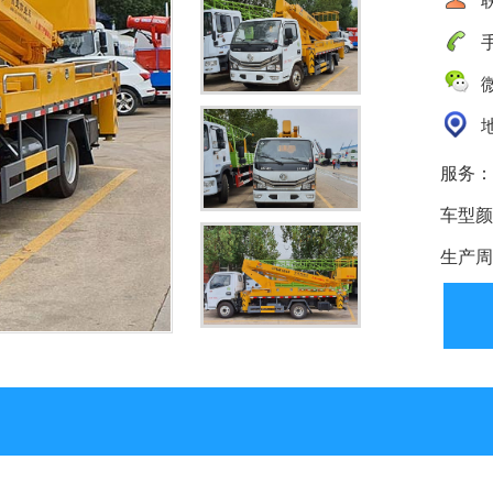
手
微
地
服务：
车型颜
生产周