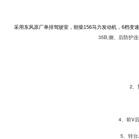
采用东风原厂单排驾驶室，朝柴156马力发动机，6档变速箱
35B,侧、后防护连
2
4、前V
5、转台