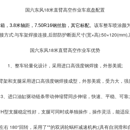
国六东风18米直臂高空作业车底盘配置
该车整车喷涂颜为
，3.8米轴距，7.50R16钢丝胎，其它标配。
接方式:与车架焊接连接,后部防护断面尺寸(宽×高):50×120(mm),
国六东风18米直臂高空作业车优势
1、整车轻量化设计，采用进口高强度钢焊接，外形美观;
、臂架和支腿采用进口高强度钢焊接成型，外形美观，受力大，强度
3、进口油缸驱动链条带动伸缩臂同步伸缩，快速、平稳、可靠;
后H型支腿稳定性好，支腿可同时或单独操作，操作灵活，能适应
左右 180°回转，采用了**的双涡轮蜗杆减速机构;(具有自润滑和