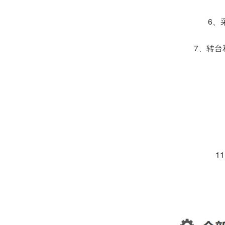
6、
7、转台
1