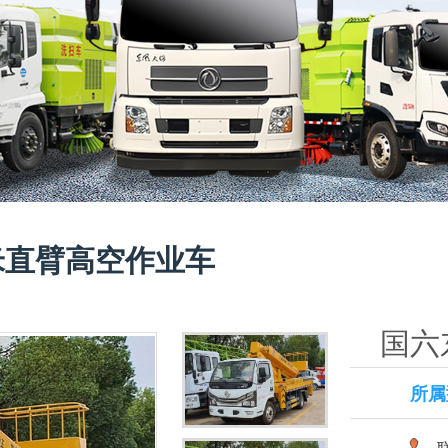
米直臂高空作业车
国六
所属
联