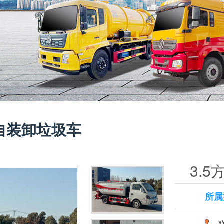
动自装卸垃圾车
3.
所属
联