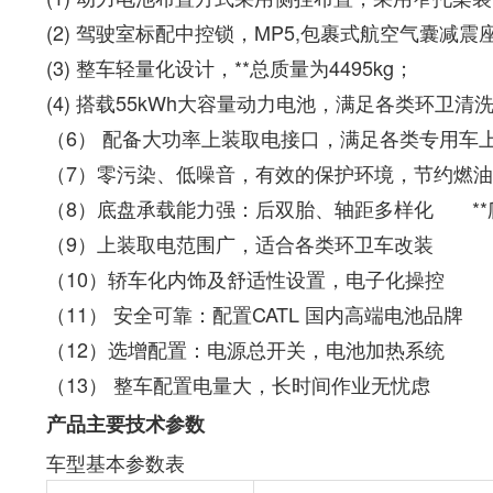
(2)
驾驶室标配中控锁，MP5,包裹式航空气囊减
(3)
整车轻量化设计，**总质量为4495kg；
(4)
搭载55kWh大容量动力电池，满足各类环卫
（6）
配备大功率上装取电接口，满足各类专用
（7）零污染、低噪音，有效的保护环境，节约燃
（8）底盘承载能力强：后双胎、轴距多样化 **
（9）上装取电范围广，适合各类环卫车改装
（10）轿车化内饰及舒适性设置，电子化操控
（11） 安全可靠：配置CATL 国内高端电池品牌
（12）选增配置：电源总开关，电池加热系统
（13） 整车配置电量大，长时间作业无忧虑
产品主要技术参数
车型基本参数表