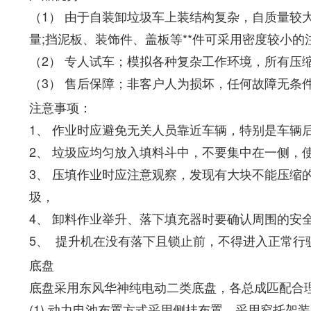
（1）
由于自装卸垃圾车上装结构复杂，自质量较
量;挡泥板、装饰件、盖板等**件可采用密度较小
（2）
专人试车；模拟各种复杂工作环境，所有压
（3）
售后保障；非客户人为损坏，任何故障无条
注意事项：
1、 作业时应避免无关人员靠近车辆，特别是车辆
2、 垃圾应均匀放入填料斗中，不要集中在一侧，
3、 压填作业时应注意观察，发现有大块不能压
圾，
4、 卸料作业举升、落下填充器时要确认周围的安
5、
提升机在没有落下且锁止前，不得进入正常行
底盘
底盘采用东风华神纯电动二类底盘，各总成匹配合理
(1)
动力电池布置方式采用侧挂布置，采用窄托架装