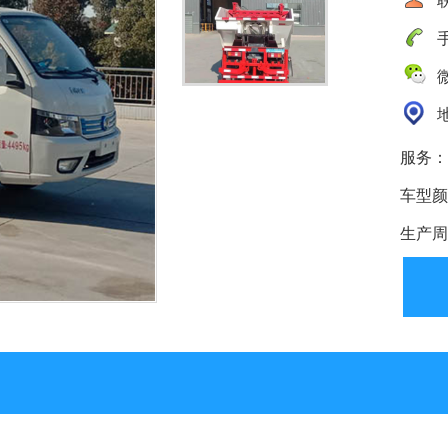
手
微
地
服务：
车型颜
生产周