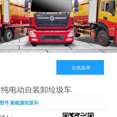
在线咨询
5方纯电动自装卸垃圾车
型号 新能源垃圾车
系人：