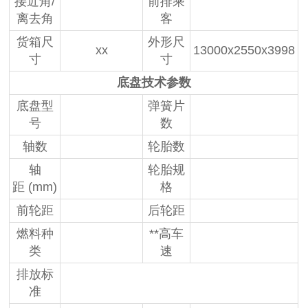
接近角/
前排乘
离去角
客
货箱尺
外形尺
xx
13000x2550x3998
寸
寸
底盘技术参数
底盘型
弹簧片
号
数
轴数
轮胎数
轴
轮胎规
距 (mm)
格
前轮距
后轮距
燃料种
**高车
类
速
排放标
准