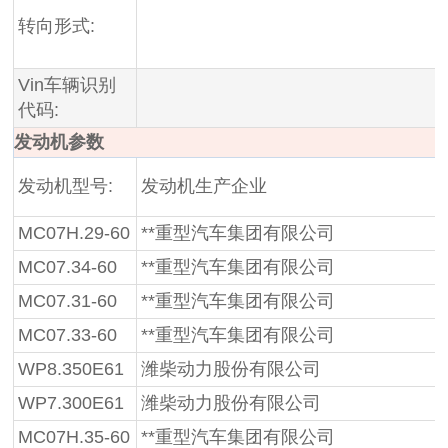
转向形式:
Vin车辆识别
代码:
发动机参数
发动机型号:
发动机生产企业
MC07H.29-60
**重型汽车集团有限公司
MC07.34-60
**重型汽车集团有限公司
MC07.31-60
**重型汽车集团有限公司
MC07.33-60
**重型汽车集团有限公司
WP8.350E61
潍柴动力股份有限公司
WP7.300E61
潍柴动力股份有限公司
MC07H.35-60
**重型汽车集团有限公司