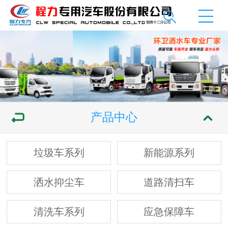
产品中心
垃圾车系列
新能源系列
洒水抑尘车
道路清扫车
清洗车系列
应急保障车