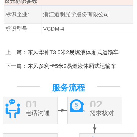
反光标识参数
标识企业:
浙江道明光学股份有限公司
标识型号
VCDM-4
上一篇：东风华神T3 5米2易燃液体厢式运输车
下一篇：东风多利卡5米2易燃液体厢式运输车
服务流程
01
02
电话沟通
需求核对