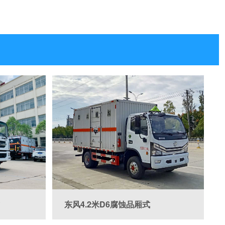

东风4.2米D6腐蚀品厢式