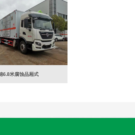
锦6.8米腐蚀品厢式