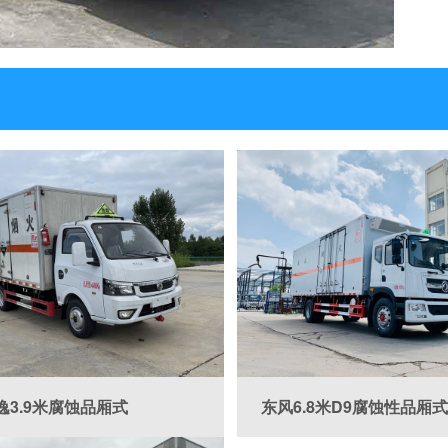



逸3.9米腐蚀品厢式
东风6.8米D9腐蚀性品厢式