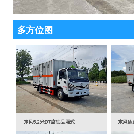

多方位图

东风5.2米D7腐蚀品厢式
东风途