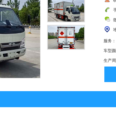
手
微
地
服务：
车型颜
生产周