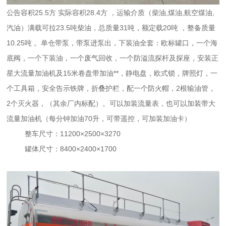
公告容积
25.5
方 实际容积
28.4
方 ，运输介质（柴油
,
煤油
,
航空煤油
,
汽油）满载可拉
23.5
吨柴油，总质量
31
吨，额定载
20
吨 ，整备质量
10.25
吨 。单仓带泵，带泵进泵出，下装油全套：欧标罐口，一个海
底阀，一个下装油，一个废气回收，一个防溢流探杆及探座，安装正
星大流量加油机及
15
米卷盘带加油**，静电盘，欧式锁，牌照灯，一
个工具箱，安全告示铁牌，折叠护栏，配一个防火帽，
2
根输油管，
2
个灭火器，（其余厂内标配）。可以加装流量表，也可以加装带大
流量加油机（每分钟加油
70
升，可带遥控，可加装加油卡）
整车尺寸：
11200×2500×3270
罐体尺寸：
8400×2400×1700