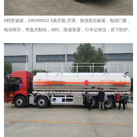
9
档变速箱，
295/80R22.5
真空胎
,
空调，加强前后板簧，电动门窗，
电动举升，带盘式制动，
ABS
，限速装置，行车记录仪，前下防护。