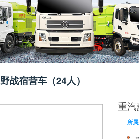
野战宿营车（24人）
重汽
所属
联