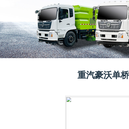
重汽豪沃单桥