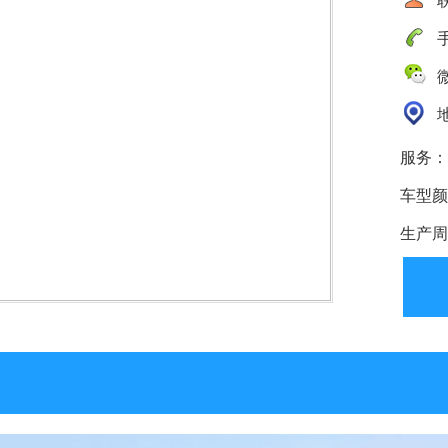
手
微
地
服务：
车型颜
生产周