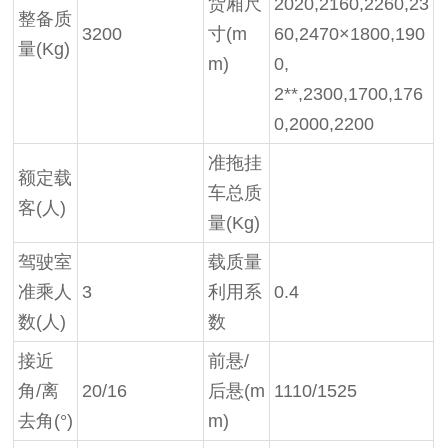
货厢尺
2020,2160,2260,23
整备质
3200
寸
(m
60,2470×1800,190
量
(Kg)
m)
0,
2**,2300,1700,176
0,2000,2200
准拖挂
额定载
车总质
客
(人)
量
(Kg)
驾驶室
载质量
准乘人
3
利用系
0.4
数
(人)
数
接近
前悬
/
角
/离
20/16
后悬(m
1110/1525
去角(°)
m)