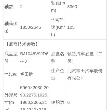
轴距
(m
轴数
2
3360
m)
**高车
轴荷
(K
1850/2645
速
(Km/
105
g)
h)
【底盘技术参数】
底盘型
BJ1048V9JD6
底盘名
载货汽车底盘（二
号
-F3
称
类）
生产企
北汽福田汽车股份
**名称
福田牌
业
有限公司
5960×2030,20
外形尺
90,2275,1925,
寸
(m
1960,2065,21
轮胎数
6
m)
36,2240×226