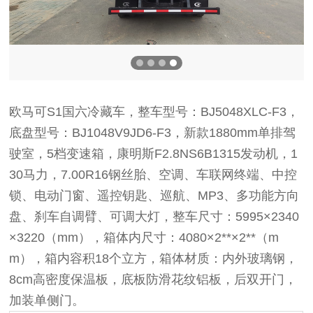
欧马可S1国六冷藏车，整车型号：BJ5048XLC-F3，
底盘型号：BJ1048V9JD6-F3，新款1880mm单排驾
驶室，5档变速箱，康明斯F2.8NS6B1315发动机，1
30马力，7.00R16钢丝胎、空调、车联网终端、中控
锁、电动门窗、遥控钥匙、巡航、MP3、多功能方向
盘、刹车自调臂、可调大灯，整车尺寸：5995×2340
×3220（mm），箱体内尺寸：4080×2**×2**（m
m），箱内容积18个立方，箱体材质：内外玻璃钢，
8cm高密度保温板，底板防滑花纹铝板，后双开门，
加装单侧门。