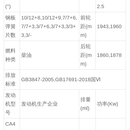
(°)
2.5
钢板
10/12+8,10/12+9,7/7+6,
前轮
弹簧
7/7+3,3/7+6,3/7+3,3/3+
距(m
1943,1960
片数
3,3/-
m)
后轮
燃料
柴油
距(m
1860,1878
种类
m)
排放
GB3847-2005,GB17691-2018国Ⅵ
标准
发动
排量
机型
发动机生产企业
功率(Kw)
(ml)
号
CA4