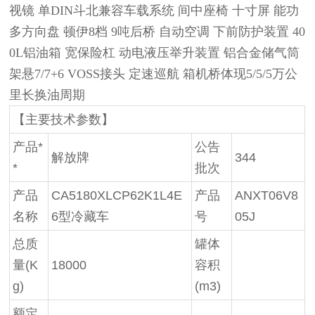
视镜 单DIN斗北‬‬兼容车载系统 间中‬‬座椅 十寸屏 能功
多‬‬方向盘 顿伊‬‬8档 9吨后桥 自动空调 下前‬‬防护装置 40
0L铝油箱 宽保险杠 动电‬‬液压举升装置 铝合金储气筒
架悬‬‬7/7+6 VOSS接头 定速巡航 箱机‬‬桥体现5/5/5万公
里长换油周期
【主要技术参数】
产品*
公告
解放牌
344
*
批次
产品
CA5180XLCP62K1L4E
产品
ANXT06V8
名称
6型冷藏车
号
05J
总质
罐体
量(K
18000
容积
g)
(m3)
额定