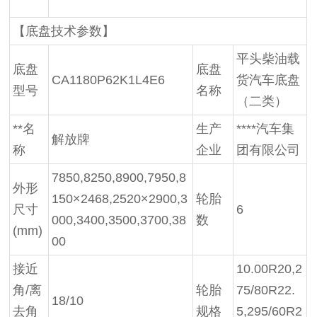
【底盘技术参数】
平头柴油载
底盘
底盘
CA1180P62K1L4E6
货汽车底盘
型号
名称
（二类）
**名
生产
****汽车集
解放牌
称
企业
团有限公司
7850,8250,8900,7950,8
外形
150×2468,2520×2900,3
轮胎
尺寸
6
000,3400,3500,3700,38
数
(mm)
00
接近
10.00R20,2
角/离
轮胎
75/80R22.
18/10
去角
规格
5,295/60R2