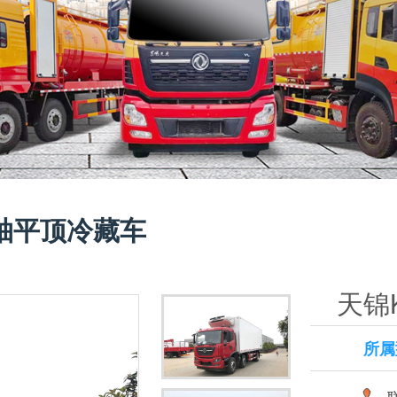
轴平顶冷藏车
天锦
所属
联