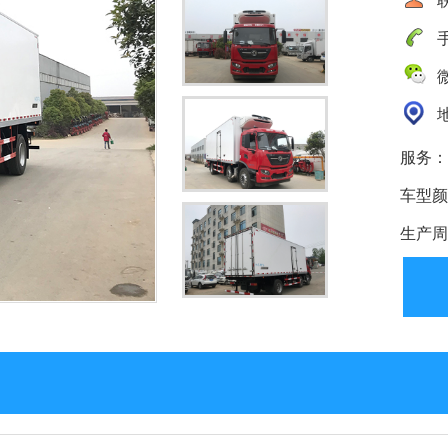
手
微
地
服务：
车型颜
生产周