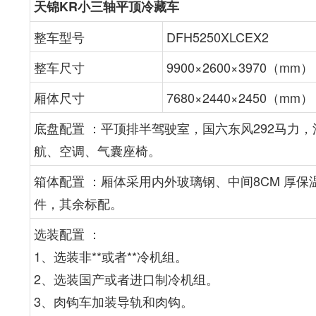
天锦KR小三轴平顶冷藏车
整车型号
DFH5250XLCEX2
整车尺寸
9900×2600×3970（mm）
厢体尺寸
7680×2440×2450（mm）
底盘配置 ：平顶排半驾驶室，国六东风292马力，法士特
航、空调、气囊座椅。
箱体配置 ：厢体采用内外玻璃钢、中间8CM 厚保
件，其余标配。
选装配置 ：
1、选装非**或者**冷机组。
2、选装国产或者进口制冷机组。
3、肉钩车加装导轨和肉钩。