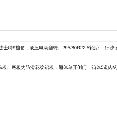
9档箱，液压电动翻转、295/80R22.5轮胎 、行驶记录
温板、底板为防滑花纹铝板，厢体单开侧门，箱体5道肉钩导