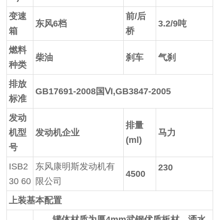
变速
前/后
东风6档
3.2/9
吨
箱
桥
燃料
柴油
刹车
气刹
种类
排放
GB17691-2008
国Ⅴ
I,GB3847-2005
标准
发动
排量
机型
发动机企业
马力
(ml)
号
ISB2
东风康明斯发动机有
230
4500
30 60
限公司
上装基本配置
罐体材质为厚4mm
武钢优质板材，洒水