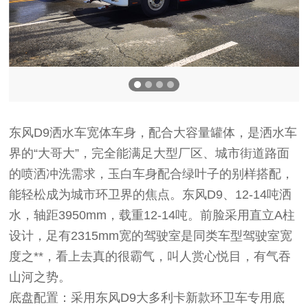
东风D9洒水车宽体车身，配合大容量罐体，是洒水车
界的“大哥大”，完全能满足大型厂区、城市街道路面
的喷洒冲洗需求，玉白车身配合绿叶子的别样搭配，
能轻松成为城市环卫界的焦点。东风D9、12-14吨洒
水，轴距3950mm，载重12-14吨。前脸采用直立A柱
设计，足有2315mm宽的驾驶室是同类车型驾驶室宽
度之**，看上去真的很霸气，叫人赏心悦目，有气吞
山河之势。
底盘配置：采用东风D9大多利卡新款环卫车专用底