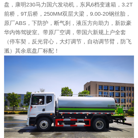
盘，康明230马力国六发动机，东风6档变速箱，3.2T
前桥，9T后桥，250MM双层大梁，9.00-20钢丝胎，
原厂ABS，下防护，断气刹，液压方向助力，新款豪
华内饰驾驶室。带原厂空调，带国六新规上户全套
（停车契，反光背心，大灯调节，自动调节臂，防飞
溅）其余底盘厂标配！