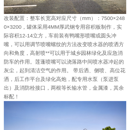
改装配置：整车长宽高对应尺寸（mm）：7500×248
0×3200，罐体采用4MM厚武钢专用容积板制作，实
际容积12-14立方，车前装有鸭嘴形喷嘴或圆头冲
嘴，可以用调节喷嘴螺纹的方法改变喷水器的喷洒方
向和角度，高射喷**可以用于城乡园林绿化及应急消
防车的作用。莲蓬喷嘴可以浇落路中间喷水器冲起的
灰尘，起到清洁空气的作用。 带后洒、侧喷、高位花
洒，后工作平台及绿化高炮，配专用水泵（泵进泵
出）及消防栓接口，两根等长输水管，金属漆，其余
标配！