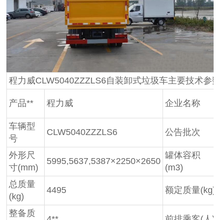
程力威CLW5040ZZZLS6自装卸式垃圾车主要技术参
产品**
程力威
企业名称
车辆型
CLW5040ZZZLS6
公告批次
号
外形尺
罐体容积
5995,5637,5387×2250×2650
寸(mm)
(m3)
总质量
4495
额定质量(kg)
(kg)
整备质
4**
前排乘客(人)