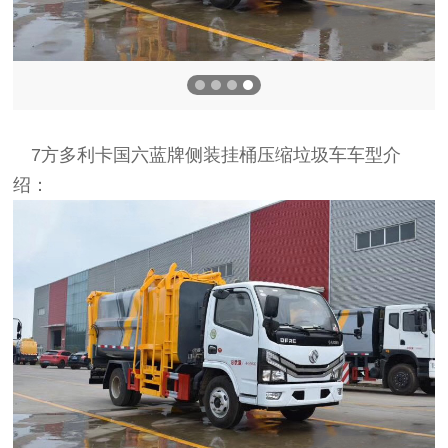
7方多利卡国六蓝牌侧装挂桶压缩垃圾车车型介
绍：