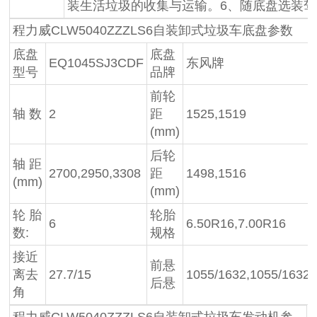
装生活垃圾的收集与运输。6、随底盘选装
程力威CLW5040ZZZLS6自装卸式垃圾车底盘参数
底盘
底盘
EQ1045SJ3CDF
东风牌
型号
品牌
前轮
轴 数
2
距
1525,1519
(mm)
后轮
轴 距
2700,2950,3308
距
1498,1516
(mm)
(mm)
轮 胎
轮胎
6
6.50R16,7.00R16
数:
规格
接近
前悬
离去
27.7/15
1055/1632,1055/1632,
后悬
角