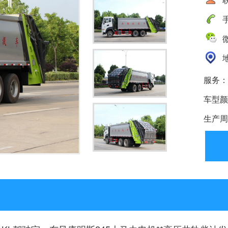
手
微
地
服务：
车型颜
生产周