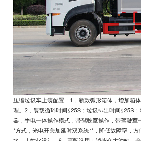
压缩垃圾车上装配置：1，新款弧形箱体，增加箱
理。2，装载循环时间≤25S；垃圾排出时间≤25S
器，手电一体操作模式，带驾驶室操作，带驾驶室一
*方式，光电开关加延时双系统**，降低故障率，
水，人性化设计。6，高配选用：泸州众大油缸，全