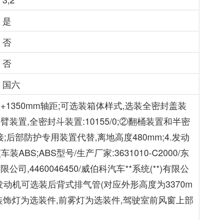
是
否
否
国六
+1350mm轴距;可选装箱体样式,选装全密封盖装
装置,全密封斗装置:10155/0;②翻桶装置和半密
接;后部防护专用装置代替,离地高度480mm;4.发动
.该车装ABS;ABS型号/生产厂家:3631010-C2000/东
,4460046450/威伯科汽车**系统(**)有限公
0发动机可选装后背式排气管(对应外形高度为3370m
装饰灯为选装件,前雾灯为选装件,驾驶室前风窗上部