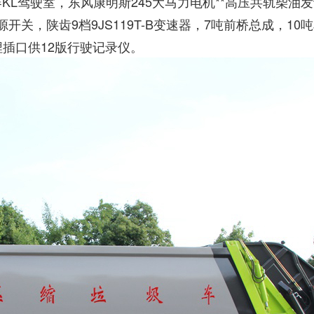
KL驾驶室，东风康明斯245大马力电机**高压共轨柴油发动
关，陕齿9档9JS119T-B变速器，7吨前桥总成，10吨
埋插口供12版行驶记录仪。