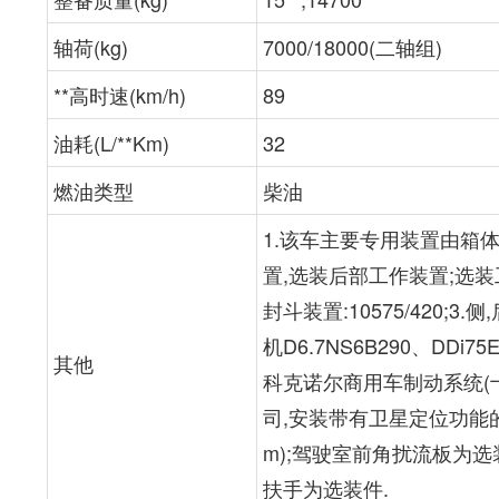
轴荷(kg)
7000/18000(二轴组)
**高时速(km/h)
89
油耗(L/**Km)
32
燃油类型
柴油
1.该车主要专用装置由箱体
置,选装后部工作装置;选装
封斗装置:10575/420
机D6.7NS6B290、DDi75
其他
科克诺尔商用车制动系统(十堰)
司,安装带有卫星定位功能的
m);驾驶室前角扰流板为
扶手为选装件.