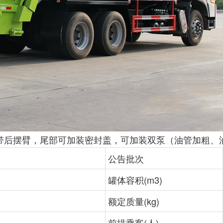
带后摆臂，尾部可加装密封盖，可加装双泵（油管加粗、
公告批次
罐体容积(m3)
额定质量(kg)
前排乘客(人)