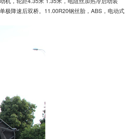
机，轮距4.35米 1.35米，电阻丝加热冷启动装
单极降速后双桥。11.00R20钢丝胎，ABS，电动式