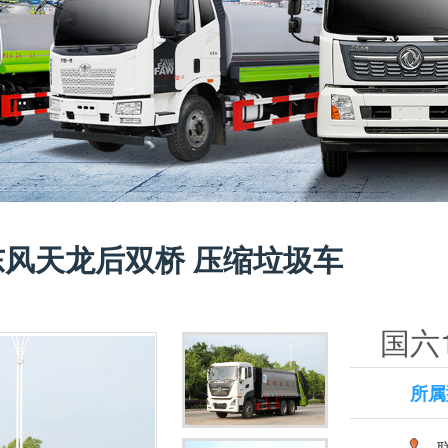
东风天龙后双桥 压缩垃圾车
国六
圾车
所属
联