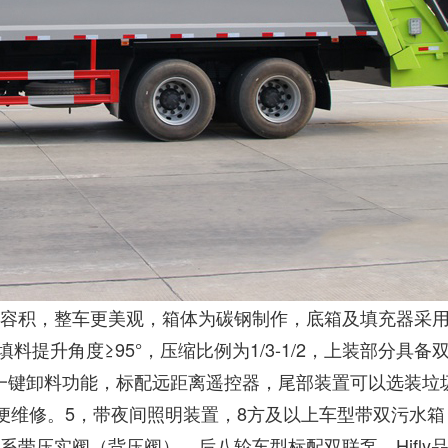
体容积，整车更美观，箱体为碳钢制作，底箱及填充器采
；填料提升角度≥95°，压缩比例为1/3-1/2，上装部分
键卸料功能，标配远距离遥控器，尾部装置可以选装垃圾
方便维修。5，带夜间照明装置，8方及以上车型带双污水
系带压实阀（背压阀），后八轮车型标配双联泵，Hifly