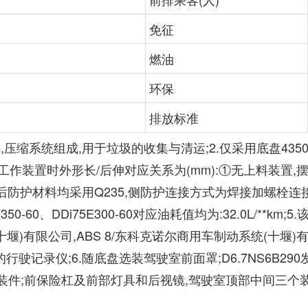
免征
燃油
环保
排放标准
,压缩系统组成,用于垃圾的收集与清运;2.仅采用底盘4350
工作装置时外形长/后伸对应关系为(mm):①无上料装置,摆臂
;3.侧,后防护材料均采用Q235,侧防护连接方式为焊接加螺栓连
E350-60、DDi75E300-60对应油耗值均为:32.0L/**km;5
有限公司,ABS 8/东科克诺尔商用车制动系统(十堰)有限公司
行驶记录仪;6.随底盘选装驾驶室前面罩;D6.7NS6B29
选装件;前保险杠及前部灯具和后视镜,驾驶室顶部中间三个