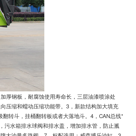
用加厚钢板，耐腐蚀使用寿命长，三层油漆喷涂处
具备双向压缩和蠕动压缩功能带。3，新款结构加大填充
翻转斗，挂桶翻转板或者大落地斗。4，CAN总线*
箱，污水箱排水球阀和排水盖，增加排水管，防止溅
品牌大油量多路阀。7，标配选用：威森搏乐油缸，3