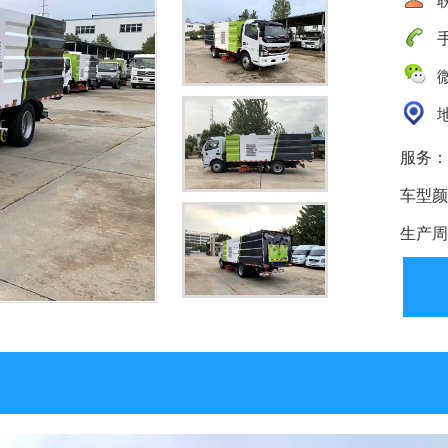
手
微
地
服务：
车型颜
生产周