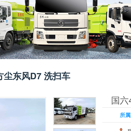
方尘东风D7 洗扫车
国六
所属
联