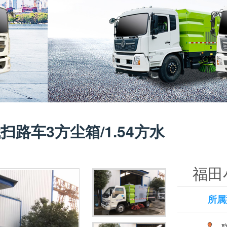
路车3方尘箱/1.54方水
福田
水
所属
联