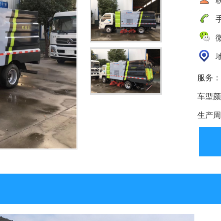
手
微
地
服务：
车型颜
生产周